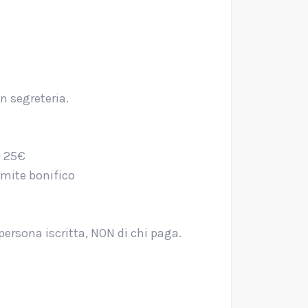
n segreteria.
di 25€
ramite bonifico
ersona iscritta, NON di chi paga.